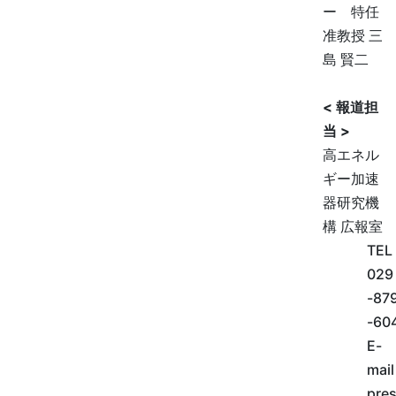
ー 特任
准教授 三
島 賢二
< 報道担
当 >
高エネル
ギー加速
器研究機
構 広報室
TEL
029
-87
-60
E-
mail
pres