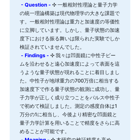
- Question -
✣ 一般相対性理論と量子力学
の統一理論構築は現代物理学の大きな課題で
す。一般相対性理論は重力と加速度の等価性
に立脚しています。しかし、量子状態の加速
度下における振る舞いは限られた実験でしか
検証されていませんでした。
- Findings -
✣ 我々は凹面鏡に中性子ビー
ムを沿わせると遠心加速度によって表面を這
うような量子状態が現れることに着目しまし
た。中性子が地球重力の700万倍に相当する
加速度下で作る量子状態の観測に成功し、量
子力学が正しく成り立つことをパルス中性子
で初めて検証しました。測定の感度自体は1
万分の1に相当し、今後より精密な凹面鏡と
量子力学計算を用いることで精度をさらに高
めることが可能です。
- Meaning -
✣ 本研究の検証精度を高め、