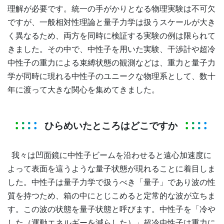
理解が必要です。統一の手がかりとなる物理実験は不可欠
ですが、一般相対性理論と量子力学は扱うスケールが大き
く異なるため、両方を同時に検証する実験の例は限られて
きました。その中で、中性子を用いた実験、干渉計や超冷
中性子の重力による束縛状態の観測などは、重力と量子力
学が同時に現れる中性子のユニークな物理系として、数十
年に渡って大きな関心を集めてきました。
ひらめいたところはどこですか
我々は凹面鏡に中性子ビームを沿わせると遠心加速度に
よって表面を這うような量子状態が現れることに着目しま
した。中性子は量子力学で扱うべき「量子」であり波の性
質を持つため、箱の中にとじこめると定常的な波が立ちま
す。この波の状態を量子状態と呼びます。中性子を「冷や
した（運動エネルギーを減らした）」超冷中性子は重力に