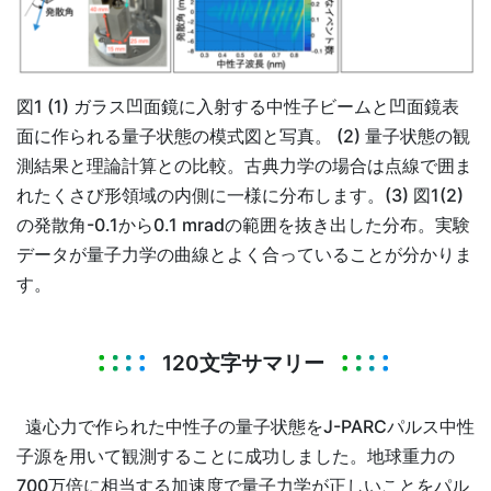
図1 (1) ガラス凹面鏡に入射する中性子ビームと凹面鏡表
面に作られる量子状態の模式図と写真。 (2) 量子状態の観
測結果と理論計算との比較。古典力学の場合は点線で囲ま
れたくさび形領域の内側に一様に分布します。(3) 図1(2)
の発散角-0.1から0.1 mradの範囲を抜き出した分布。実験
データが量子力学の曲線とよく合っていることが分かりま
す。
120文字サマリー
遠心力で作られた中性子の量子状態をJ-PARCパルス中性
子源を用いて観測することに成功しました。地球重力の
700万倍に相当する加速度で量子力学が正しいことをパル