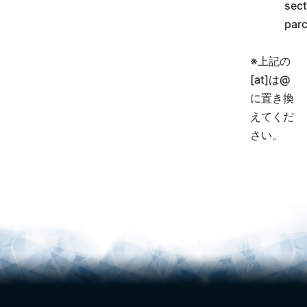
sect
parc
※上記の
[at]は@
に置き換
えてくだ
さい。