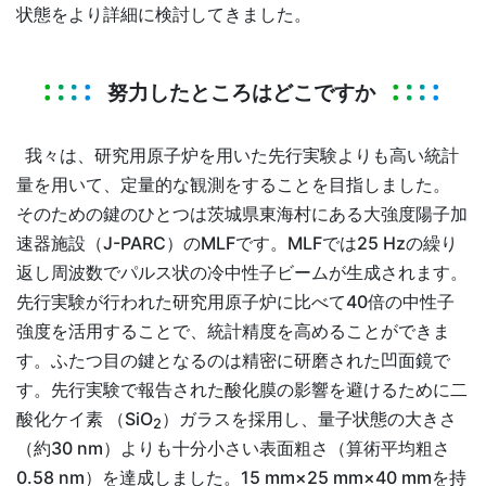
状態をより詳細に検討してきました。
努力したところはどこですか
我々は、研究用原子炉を用いた先行実験よりも高い統計
量を用いて、定量的な観測をすることを目指しました。
そのための鍵のひとつは茨城県東海村にある大強度陽子加
速器施設（J-PARC）のMLFです。MLFでは25 Hzの繰り
返し周波数でパルス状の冷中性子ビームが生成されます。
先行実験が行われた研究用原子炉に比べて40倍の中性子
強度を活用することで、統計精度を高めることができま
す。ふたつ目の鍵となるのは精密に研磨された凹面鏡で
す。先行実験で報告された酸化膜の影響を避けるために二
酸化ケイ素 （SiO
）ガラスを採用し、量子状態の大きさ
2
（約30 nm）よりも十分小さい表面粗さ（算術平均粗さ
0.58 nm）を達成しました。15 mm×25 mm×40 mmを持