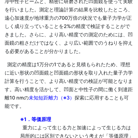
冷中性子ビームと、精密に研磨された凹面鏡を使って実験
を行いました。測定と理論計算の結果を比較したところ、
遠心加速度が地球重力の700万倍の状況でも量子力学が正
しく成り立っていることを2%の精度で検証することがで
きました。さらに、より高い精度での測定のためには、凹
面鏡の粗さだけではなく、より広い範囲でのうねりを抑え
る必要があることが分かりました。
測定の精度は1万分の1であると見積もられたため、理想
に近い形状の凹面鏡と凹面鏡の形状を取り入れた量子力学
計算を行うことで、より高い精度での検証が可能となりま
す。高い精度を活かして、凹面と中性子の間に働く到達距
離10 nmの
未知短距離力（※3）
探索に応用することも可
能です。
※1．等価原理
重力によって生じる力と加速によって生じる力は
局所的には区別できないという考えが「等価原理」