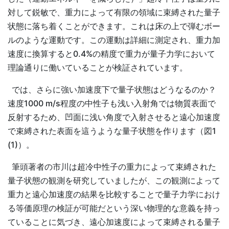
対して鋭敏で、重力によって有限の領域に束縛された量子
状態に落ち着くことができます。これは床の上で弾むボー
ルのような運動です。この運動は詳細に測定され、重力加
速度に換算すると0.4%の精度で重力が量子力学において
理論通りに働いていることが検証されています。
では、さらに強い加速度下で量子状態はどうなるのか？
速度1000 m/s程度の中性子も浅い入射角では物質表面で
反射するため、凹面に浅い角度で入射させると遠心加速度
で束縛された表面を這うような量子状態を作ります（図1
(1)）。
筆頭著者の市川は超冷中性子の重力によって束縛された
量子状態の観測を研究していましたが、この観測によって
重力と遠心加速度の結果を比較することで量子力学におけ
る等価原理の検証が可能だという深い物理的な意義を持っ
ていることに気づき、遠心加速度によって束縛される量子