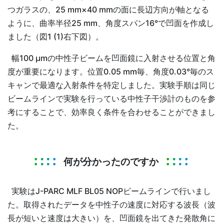
つガラスの、25 mm×40 mmの面に長辺方向が軸となる
ように、曲率半径25 mm、角度スパン16°で凹面を作成し
ました（図1 (1)右下図）。
幅100 μmの中性子ビームを凹面鏡に入射させる位置と角
度が重要になります。位置0.05 mm毎、角度0.03°毎のス
キャンで最適な入射条件を特定しました。実験手順は同じ
ビームラインで実験を行っている中性子干渉計のものを参
考にすることで、効率良く条件を合わせることができまし
た。
何が分かったのですか
実験はJ-PARC MLF BL05 NOPビームラインで行いまし
た。取得されたデータを中性子の速度に対応する波長（波
長が短いと速度は大きい）を、凹面鏡を出てきた発散角に