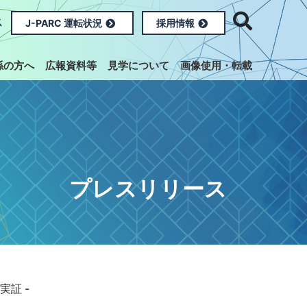
ス
J-PARC 運転状況
採用情報
係の方へ
広報資料等
見学について
画像使用・転載
プレスリリース
証 -