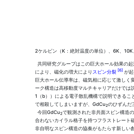
2ケルビン（K：絶対温度の単位）、6K、1
共同研究グループはこの巨大ホール効果の起
[6]
により、磁化の増大により
スピン分裂
が起
巨大ホール伝導率は、磁気相に応じて激しく
ーク構造は高移動度マルチキャリアだけでは
1（b））による電子散乱機構で説明できる
で相殺してしまいますが、GdCu
のひずんだ
2
今回GdCu
で観測された非共面スピン構造
2
合わないカイラル格子を持つフラストレート
非自明なスピン構造の協奏がもたらす新しい