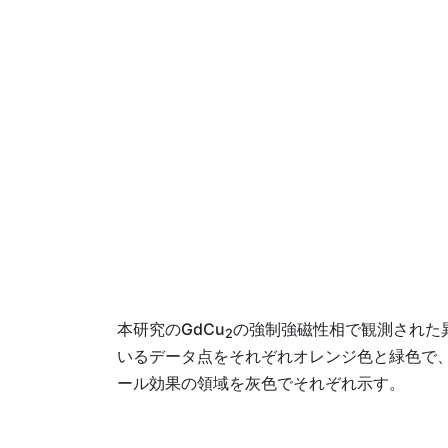
本研究のGdCu
の強制強磁性相で観測された
2
いるデータ点をそれぞれオレンジ色と緑色で
ール効果の領域を灰色でそれぞれ示す。