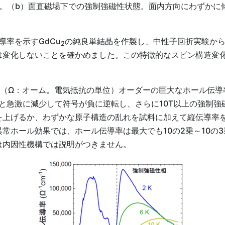
造。（b）面直磁場下での強制強磁性状態。面内方向にわずか
率を示すGdCu
の純良単結晶を作製し、中性子回折実験か
2
変化しないことを確かめました。この特徴的なスピン構造変化
（Ω：オーム。電気抵抗の単位）オーダーの巨大なホール伝導
ると急激に減少して符号が負に逆転し、さらに10T以上の強制
を上げるか、わずかな原子構造の乱れを試料に加えて縦伝導率
常ホール効果では、ホール伝導率は最大でも10の2乗～10の3
は内因性機構では説明がつきません。