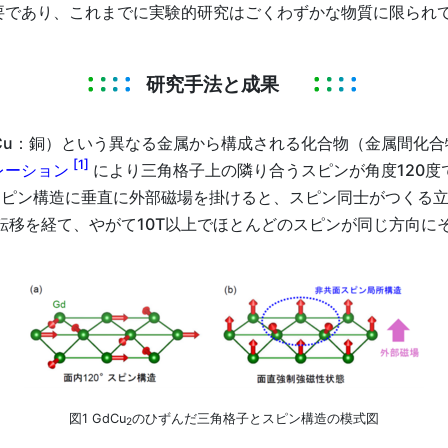
要であり、これまでに実験的研究はごくわずかな物質に限られ
研究手法と成果
Cu：銅）という異なる金属から構成される化合物（金属間化合
[1]
レーション
により三角格子上の隣り合うスピンが角度120度
スピン構造に垂直に外部磁場を掛けると、スピン同士がつくる立
転移を経て、やがて10T以上でほとんどのスピンが同じ方向に
図1 GdCu
のひずんだ三角格子とスピン構造の模式図
2