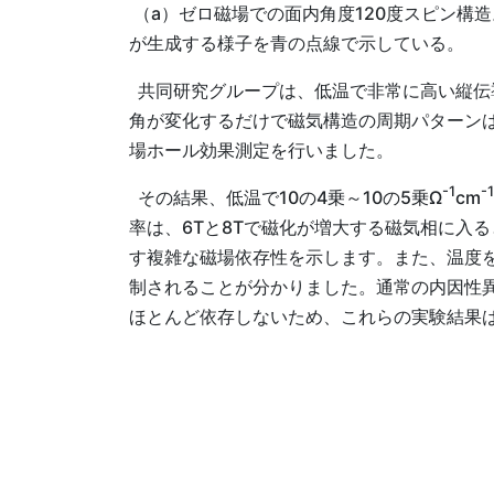
（a）ゼロ磁場での面内角度120度スピン構
が生成する様子を青の点線で示している。
共同研究グループは、低温で非常に高い縦伝導
角が変化するだけで磁気構造の周期パターンは
場ホール効果測定を行いました。
-1
-1
その結果、低温で10の4乗～10の5乗Ω
cm
率は、6Tと8Tで磁化が増大する磁気相に入
す複雑な磁場依存性を示します。また、温度
制されることが分かりました。通常の内因性異
ほとんど依存しないため、これらの実験結果