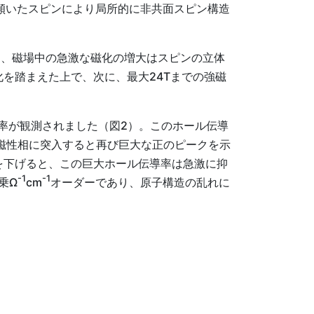
に傾いたスピンにより局所的に非共面スピン構造
ら、磁場中の急激な磁化の増大はスピンの立体
を踏まえた上で、次に、最大24Tまでの強磁
率が観測されました（図2）。このホール伝導
強磁性相に突入すると再び巨大な正のピークを示
を下げると、この巨大ホール伝導率は急激に抑
-1
-1
乗Ω
cm
オーダーであり、原子構造の乱れに