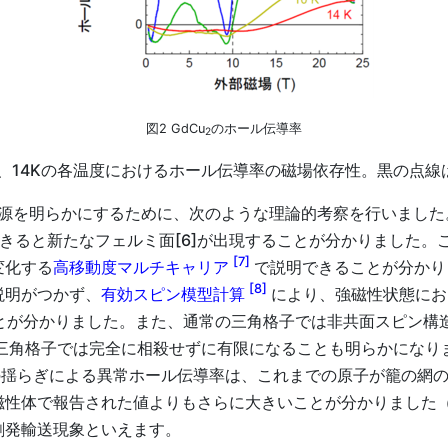
図2 GdCu
のホール伝導率
2
0K、14Kの各温度におけるホール伝導率の磁場依存性。黒の点
源を明らかにするために、次のような理論的考察を行いました
きると新たなフェルミ面[6]が出現することが分かりました。
[7]
変化する
高移動度マルチキャリア
で説明できることが分かり
[8]
説明がつかず、
有効スピン模型計算
により、強磁性状態にお
ことが分かりました。また、通常の三角格子では非共面スピン構
三角格子では完全に相殺せずに有限になることも明らかになり
の揺らぎによる異常ホール伝導率は、これまでの原子が籠の網
磁性体で報告された値よりもさらに大きいことが分かりました
創発輸送現象といえます。