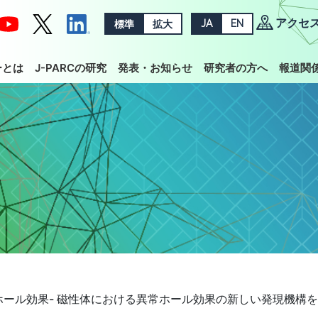
アクセ
標準
拡大
JA
EN
ーとは
J-PARCの研究
発表・お知らせ
研究者の方へ
報道関
ール効果- 磁性体における異常ホール効果の新しい発現機構を実