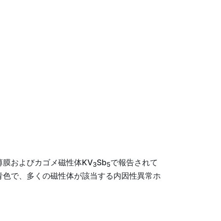
薄膜およびカゴメ磁性体KV
Sb
で報告されて
3
5
青色で、多くの磁性体が該当する内因性異常ホ