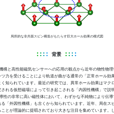
局所的な非共面スピン構造がもたらす巨大ホール効果の模式図
背景
機構と高性能磁気センサーへの応用の観点から近年の物性物理
ンツ力を受けることにより軌道が曲がる通常の「正常ホール効
よく知られています。最近の研究では、異常ホール効果はマク
定される仮想磁場によって引き起こされる「内因性機構」で説
導性の非常に高い磁性体において、わずかな不純物により伝導
れる「外因性機構」も古くから知られています。近年、局在ス
ることが理論的に提唱されており大きな注目を集めています。