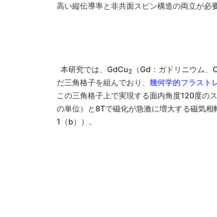
高い縦伝導率と非共面スピン構造の両立が必
本研究では、GdCu
（Gd：ガドリニウム、
2
だ三角格子を組んでおり、
幾何学的フラスト
この三角格子上で実現する面内角度120度の
の単位）と8Tで磁化が急激に増大する磁気相
1（b））。