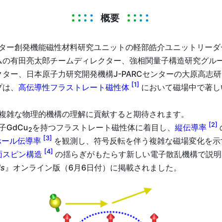
概要
ター創発機能磁性材料研究ユニットの軽部皓介ユニットリーダ
ムの有田亮太郎チームディレクター、強相関量子構造研究グル
ター、日本原子力研究開発機構J-PARCセンターの大原高志
[1]
プは、
高伝導性フラストレート磁性体
において磁場中で著し
複雑な物理的機構の理解に貢献すると期待されます。
[2]
GdCu
を持つフラストレート磁性体に着目し、
縦伝導率
2
[3]
ホール伝導率
を観測し、符号反転を伴う複雑な磁場変化を示
[4]
面スピン構造
の揺らぎがもたらす新しい電子散乱機構で説明
ls
』オンライン版（6月6日付）に掲載されました。