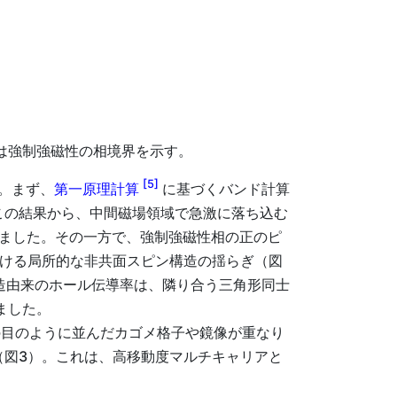
線は強制強磁性の相境界を示す。
[5]
。まず、
第一原理計算
に基づくバンド計算
この結果から、中間磁場領域で急激に落ち込む
ました。その一方で、強制強磁性相の正のピ
ける局所的な非共面スピン構造の揺らぎ（図
造由来のホール伝導率は、隣り合う三角形同士
ました。
の目のように並んだカゴメ格子や鏡像が重なり
（図3）。これは、高移動度マルチキャリアと