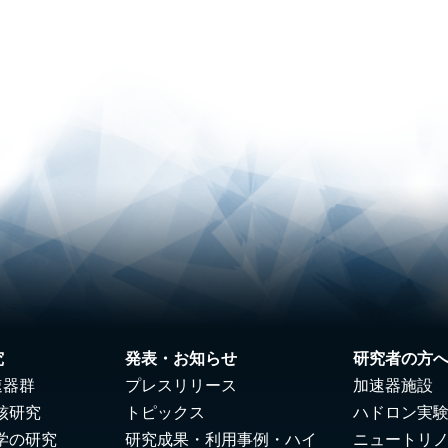
究
発表・お知らせ
研究者の方
速器群
プレスリリース
加速器施設
核研究
トピックス
ハドロン実
学の研究
研究成果・利用事例・ハイ
ニュートリ