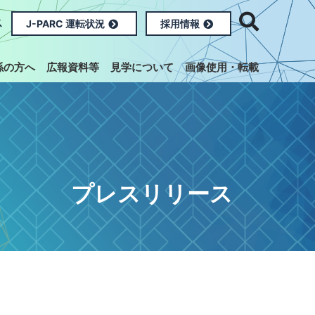
ス
J-PARC 運転状況
採用情報
係の方へ
広報資料等
見学について
画像使用・転載
プレスリリース