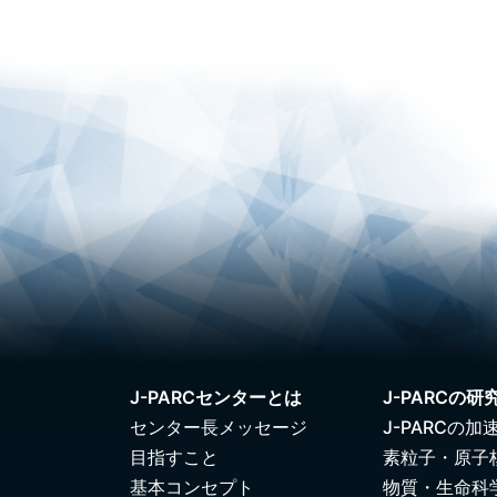
J-PARCセンターとは
J-PARCの研
センター長メッセージ
J-PARCの加
目指すこと
素粒子・原子
基本コンセプト
物質・生命科