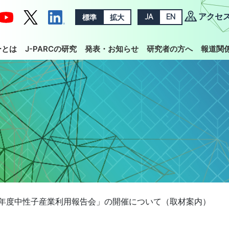
アクセ
標準
拡大
JA
EN
ーとは
J-PARCの研究
発表・お知らせ
研究者の方へ
報道関
7年度中性子産業利用報告会」の開催について（取材案内）