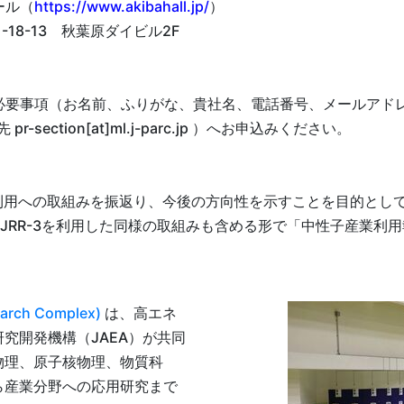
ール（
https://www.akibahall.jp/
）
18-13 秋葉原ダイビル2F
必要事項（お名前、ふりがな、貴社名、電話番号、メールアドレ
-section[at]ml.j-parc.jp ）へお申込みください。
産業利用への取組みを振返り、今後の方向性を示すことを目的として平成
JRR-3を利用した同様の取組みも含める形で「中性子産業利
search Complex)
は、高エネ
究開発機構（JAEA）が共同
物理、原子核物理、物質科
ら産業分野への応用研究まで