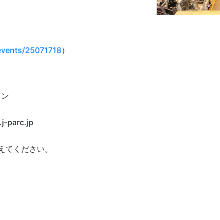
/events/25071718
）
ョン
.j-parc.jp
換えてください。