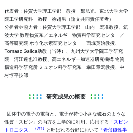
代表者：佐賀大学理工学部 教授 鄭旭光、東北大学大学
院工学研究科 教授 徐超男（論文共同責任著者）
分担者や協力者：佐賀大学理工学部 山内一宏准教授、筑
波大学 数理物質系／エネルギー物質科学研究センター／
高等研究院 ホウ化水素研究センター 西堀英治教授、
Tomasz Galica助教（当時）、九州大学大学院工学研究
院 河江達也准教授、高エネルギー加速器研究機構 物質
構造科学研究所 ミュオン科学研究系 幸田章宏教授、中
村惇平技師
研究成果の概要
固体中の電子の電荷と、電子が持つ小さな磁石のような
性質「スピン」の両方を工学的に利用、応用する
「スピン
（注1）
トロニクス」
と呼ばれる分野において
「希薄磁性半