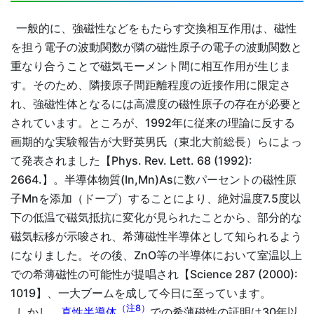
一般的に、強磁性などをもたらす交換相互作用は、磁性
を担う電子の波動関数が隣の磁性原子の電子の波動関数と
重なり合うことで磁気モーメント間に相互作用が生じま
す。そのため、隣接原子間距離程度の近接作用に限定さ
れ、強磁性体となるには高濃度の磁性原子の存在が必要と
されています。ところが、1992年に従来の理論に反する
画期的な実験報告が大野英男氏（東北大前総長）らによっ
て発表されました【Phys. Rev. Lett. 68 (1992):
2664.】。半導体物質(In,Mn)Asに数パーセントの磁性原
子Mnを添加（ドープ）することにより、絶対温度7.5度以
下の低温で磁気抵抗に変化が見られたことから、部分的な
磁気転移が示唆され、希薄磁性半導体として知られるよう
になりました。その後、ZnO等の半導体において室温以上
での希薄磁性の可能性が提唱され【Science 287 (2000):
1019】、一大ブームを成して今日に至っています。
（注8）
しかし、
真性半導体
での希薄磁性の証明は30年以