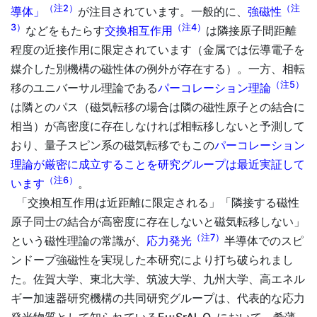
（注2）
（注
導体」
が注目されています。一般的に、
強磁性
3）
（注4）
などをもたらす
交換相互作用
は隣接原子間距離
程度の近接作用に限定されています（金属では伝導電子を
媒介した別機構の磁性体の例外が存在する）。一方、相転
（注5）
移のユニバーサル理論である
パーコレーション理論
は隣とのパス（磁気転移の場合は隣の磁性原子との結合に
相当）が高密度に存在しなければ相転移しないと予測して
おり、量子スピン系の磁気転移でもこの
パーコレーション
理論が厳密に成立することを研究グループは最近実証して
（注6）
います
。
「交換相互作用は近距離に限定される」「隣接する磁性
原子同士の結合が高密度に存在しないと磁気転移しない」
（注7）
という磁性理論の常識が、
応力発光
半導体でのスピ
ンドープ強磁性を実現した本研究により打ち破られまし
た。佐賀大学、東北大学、筑波大学、九州大学、高エネル
ギー加速器研究機構の共同研究グループは、代表的な応力