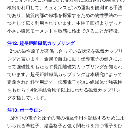
検出を利用して、ミュオンスピンの運動を観測する手法
であり、物質内部の磁場を探索するための物性手法の一
つとして広く利用されています。中性子回折よりずっと
小さい磁気モーメントを敏感に検出できることが特徴。
注12. 超長距離磁気カップリング
2つの磁性原子が関係し合っている状況を磁気カップリ
ングと言います。金属で自由に動く伝導電子の働きによ
って強磁性をもたらす長距離磁気カップリングが知られ
ています。超長距離磁気カップリングは本研究によって
定義された科学用語で、伝導電子が無い絶縁体で強磁性
をもたらす4化学結合原子以上にわたる磁気カップリン
グを指しています。
注13. ポーラロン
固体中の電子と原子の間の相互作用を記述するために用
いられる準粒子。結晶格子と強く関わりを持つ電子をひ