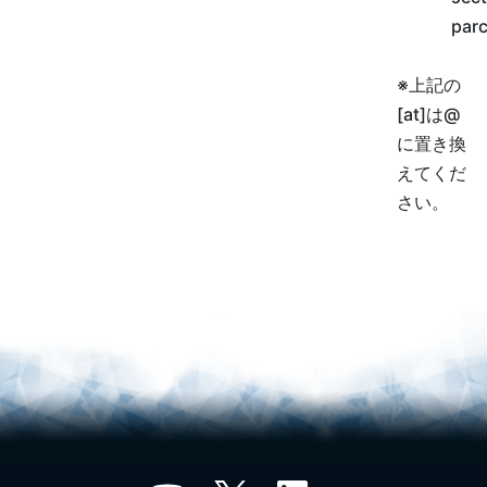
parc
※上記の
[at]は@
に置き換
えてくだ
さい。