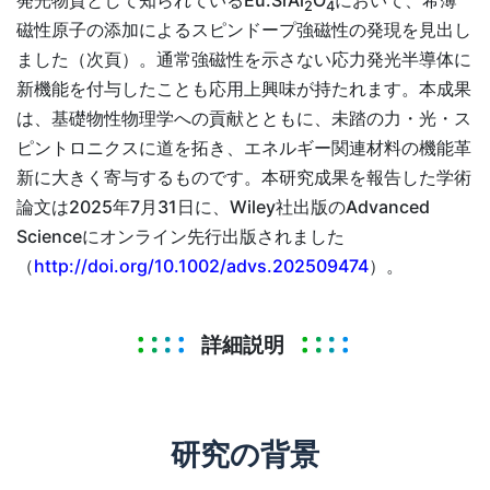
発光物質として知られているEu:SrAl
O
において、希薄
2
4
磁性原子の添加によるスピンドープ強磁性の発現を見出し
ました（次頁）。通常強磁性を示さない応力発光半導体に
新機能を付与したことも応用上興味が持たれます。本成果
は、基礎物性物理学への貢献とともに、未踏の力・光・ス
ピントロニクスに道を拓き、エネルギー関連材料の機能革
新に大きく寄与するものです。本研究成果を報告した学術
論文は2025年7月31日に、Wiley社出版のAdvanced
Scienceにオンライン先行出版されました
（
http://doi.org/10.1002/advs.202509474
）。
詳細説明
研究の背景