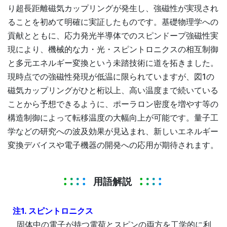
り超長距離磁気カップリングが発生し、強磁性が実現され
ることを初めて明確に実証したものです。基礎物理学への
貢献とともに、応力発光半導体でのスピンドープ強磁性実
現により、機械的な力・光・スピントロニクスの相互制御
と多元エネルギー変換という未踏技術に道を拓きました。
現時点での強磁性発現が低温に限られていますが、図1の
磁気カップリングがひと桁以上、高い温度まで続いている
ことから予想できるように、ポーラロン密度を増やす等の
構造制御によって転移温度の大幅向上が可能です。量子工
学などの研究への波及効果が見込まれ、新しいエネルギー
変換デバイスや電子機器の開発への応用が期待されます。
用語解説
注1. スピントロニクス
固体中の電子が持つ電荷とスピンの両方を工学的に利