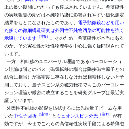
上の長い期間にわたっても達成されていません。希薄磁性
の実験報告の殆どは不純物汚染に影響されやすい磁化測定
結果をもとになされたものであり、
電子顕微鏡などを用い
た多くの微細構造研究は外因性不純物汚染の可能性を強く
（注9）
示唆しています
。そのため、希薄磁性が本当にある
のか、その実在性が物性物理学を中心に強く疑問視されて
います。
一方、相転移のユニバーサル理論であるパーコレーショ
ン理論は隣とのパス（磁気転移の場合は隣接磁性原子との
結合に相当）が高密度に存在しなければ相転移しないと予
測しており、量子スピン系の磁気転移でもこのパーコレー
ション理論が厳密に成立することを研究グループは最近実
証しています。
外因性不純物の影響を払拭するには先端量子ビームを用
（注10）
（注11）
いた
中性子回折
と
ミュオンスピン分光
が有
効ですが、今までこれらの高信頼性実験手段による希薄磁