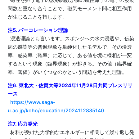
磁性を担う電子の波動関数が隣の磁性原子の電子の波動
関数と重なり合うことで、磁気モーメント間に相互作用
が生じることを指します。
注5. パーコレーション理論
浸透理論とも言います。スポンジへの水の浸透や、伝染
病の感染等の普遍現象を単純化したモデルで、その浸透
率、感染率（確率）に応じて、ある値を境に様相が一変
するという現象（臨界現象）が起きる。その値（臨界確
率、閾値）がいくつなのかという問題を考えた理論。
注6. 東北大・佐賀大等2024年11月28日共同プレスリリ
ース
https://www.saga-
u.ac.jp/koho/education/2024112835140
注7. 応力発光
材料が受けた力学的なエネルギーに相関して繰り返し発