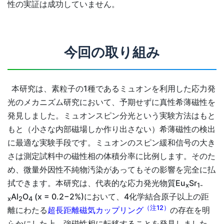
性の実証は成功していません。
今回の取り組み
本研究は、素粒子の1種であるミュオンを利用した応力発
光のメカニズム研究において、予期せずに真性希薄磁性を
発見しました。ミュオンスピン分光という実験方法はもと
もと（小さな内部磁場しか作り出さない）希薄磁性の検出
に最適な実験手段です。ミュオンのスピン緩和信号の大き
さは測定試料中の磁性相の体積分率に比例します。そのた
め、微量外因性不純物汚染があってもその影響を完全に払
拭できます。本研究は、代表的な応力発光物質Eu
Sr
x
1-
Al
O
(x = 0.2−2%)において、4化学結合原子以上の距
x
2
4
（注12）
離にわたる
超長距離磁気カップリング
の存在を明
らかにした上、強磁性相に転移することを発見しました