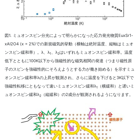
図1. ミュオンスピン分光によって明らかになった応力発光物質EuxSr1-
xAl2O4 (x = 2%)での新規磁気的挙動（横軸は絶対温度、縦軸はミュオ
ンスピン緩和率）。λ、λ
、λ
はいずれもミュオンスピン緩和率。温度
1
2
低下とともに100K以下から強磁性的な磁気相関の発達（つまり磁性原
子のスピンを強磁性的にそろえようとする力が働き始める）を示すミュ
オンスピン緩和率λの上昇が観測され、さらに温度を下げると3K以下で
強磁性転移にともなって速いミュオンスピン緩和λ
（横緩和）と遅いミ
1
ュオンスピン緩和λ
（縦緩和）の2成分が観測されるようになります。
2