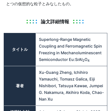
とつの仮想的な粒子とみなしたもの。
論文詳細情報
Superlong-Range Magnetic
Coupling and Ferromagnetic Spin
タイトル
Freezing in Mechanoluminescent
Semiconductor Eu:SrAl
O
2
4
Xu-Guang Zheng, Ichihiro
Yamauchi, Tomasz Galica, Eiji
著者
Nishibori, Tatsuya Kawae, Jumpei
G. Nakamura, Akihiro Koda, Chao-
Nan Xu