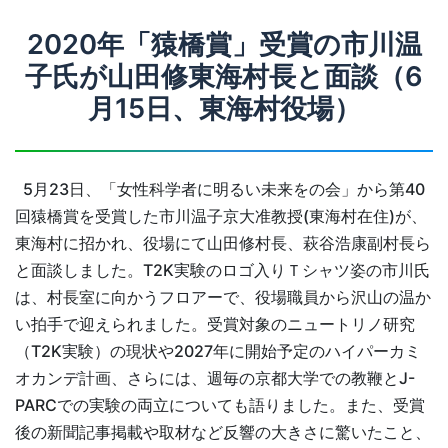
2020年「猿橋賞」受賞の市川温
子氏が山田修東海村長と面談（6
月15日、東海村役場）
5月23日、「女性科学者に明るい未来をの会」から第40
回猿橋賞を受賞した市川温子京大准教授(東海村在住)が、
東海村に招かれ、役場にて山田修村長、萩谷浩康副村長ら
と面談しました。T2K実験のロゴ入りＴシャツ姿の市川氏
は、村長室に向かうフロアーで、役場職員から沢山の温か
い拍手で迎えられました。受賞対象のニュートリノ研究
（T2K実験）の現状や2027年に開始予定のハイパーカミ
オカンデ計画、さらには、週毎の京都大学での教鞭とJ-
PARCでの実験の両立についても語りました。また、受賞
後の新聞記事掲載や取材など反響の大きさに驚いたこと、