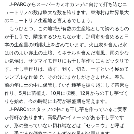
J-PARCからスーパーカミオカンデに向けて打ち込むニ
ュートリノの数は膨大な数を誇ります。東海村は世界最大
のニュートリノ生産地と言えるでしょう。
もうひとつ、この地域が有数の生産地として誇れるもの
が干し芋で、隣接するひたちなか市、那珂市を含めると日
本の生産量の9割以上を占めています。火山灰を含んだ水
はけのよい赤土の土壌、ミネラルを含んだ潮風、雨の少な
い気候は、サツマイモ作りにも干し芋作りにもピッタリで
す。干し芋作りは、蒸す、剥く、切る、干すという極めて
シンプルな作業で、その分ごまかしがききません。春先、
前の年に土の中に保管していた種芋を掘り起こして苗床を
作り、5月に苗植え、10月に収穫、12月からの干し芋づく
りを始め、今の時期に出荷が最盛期を迎えます。
J-PARCのスタッフの中にも干し芋を作っているご実家
が何軒かあります。高級品のイメージがある干し芋です
が、形の整っていない切れ端などは「セッコウ」と呼ば
れ、手ごろな価格でごくわずかな量が出回ります。