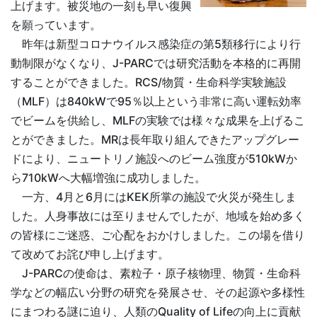
上げます。被災地の一刻も早い復興
を願っています。
昨年は新型コロナウイルス感染症の第5類移行により行
動制限がなくなり、J-PARCでは研究活動を本格的に再開
することができました。RCS/物質・生命科学実験施設
（MLF）は840kWで95％以上という非常に高い運転効率
でビームを供給し、MLFの実験では様々な成果を上げるこ
とができました。MRは長年取り組んできたアップグレー
ドにより、ニュートリノ施設へのビーム強度が510kWか
ら710kWへ大幅増強に成功しました。
一方、4月と6月にはKEK所掌の施設で火災が発生しま
した。人身事故には至りませんでしたが、地域を始め多く
の皆様にご迷惑、ご心配をおかけしました。この場を借り
て改めてお詫び申し上げます。
J-PARCの使命は、素粒子・原子核物理、物質・生命科
学などの幅広い分野の研究を発展させ、その起源や多様性
にまつわる謎に迫り、人類のQuality of Lifeの向上に貢献