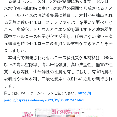
せる鍵はセルロース分子の構造制御にあります。セルロー
ス水溶液が凍結時に生じる氷結晶の周囲で形成されるナノ
メートルサイズの凍結凝集層に着目し、木材から抽出され
る天然に近いセルロースナノファイバーを用いて調べたと
ころ、水酸化ナトリウムとクエン酸を添加すると凍結凝集
層中でセルロース分子が化学反応し、従来にない強い三次
元構造を持つセルロース多孔質ゲル材料ができることを発
見しました。
本研究で開発されたセルロース多孔質ゲル材料は、95%
以上の高い空隙率、高い圧縮強度、高い成型性、無害の性
質、両親媒性、生分解性の性質を有しており、有害物質の
吸着剤や医療材料、二酸化炭素回収剤への応用が期待され
ます。
詳しくはJ-PARCホームページをご覧ください。
https://j-
parc.jp/c/press-release/2023/12/01001247.html