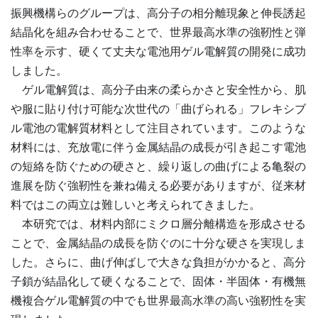
振興機構らのグループは、高分子の相分離現象と伸長誘起
結晶化を組み合わせることで、世界最高水準の強靭性と弾
性率を示す、硬くて丈夫な電池用ゲル電解質の開発に成功
しました。
ゲル電解質は、高分子由来の柔らかさと安全性から、肌
や服に貼り付け可能な次世代の「曲げられる」フレキシブ
ル電池の電解質材料として注目されています。このような
材料には、充放電に伴う金属結晶の成長が引き起こす電池
の短絡を防ぐための硬さと、繰り返しの曲げによる亀裂の
進展を防ぐ強靭性を兼ね備える必要がありますが、従来材
料ではこの両立は難しいと考えられてきました。
本研究では、材料内部にミクロ層分離構造を形成させる
ことで、金属結晶の成長を防ぐのに十分な硬さを実現しま
した。さらに、曲げ伸ばしで大きな負担がかかると、高分
子鎖が結晶化して硬くなることで、固体・半固体・有機無
機複合ゲル電解質の中でも世界最高水準の高い強靭性を実