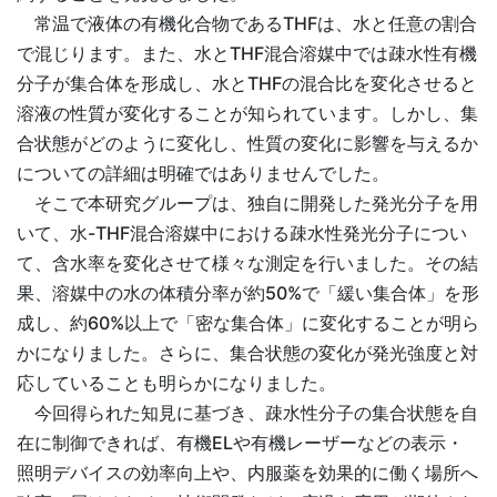
常温で液体の有機化合物であるTHFは、水と任意の割合
で混じります。また、水とTHF混合溶媒中では疎水性有機
分子が集合体を形成し、水とTHFの混合比を変化させると
溶液の性質が変化することが知られています。しかし、集
合状態がどのように変化し、性質の変化に影響を与えるか
についての詳細は明確ではありませんでした。
そこで本研究グループは、独自に開発した発光分子を用
いて、水-THF混合溶媒中における疎水性発光分子につい
て、含水率を変化させて様々な測定を行いました。その結
果、溶媒中の水の体積分率が約50%で「緩い集合体」を形
成し、約60%以上で「密な集合体」に変化することが明ら
かになりました。さらに、集合状態の変化が発光強度と対
応していることも明らかになりました。
今回得られた知見に基づき、疎水性分子の集合状態を自
在に制御できれば、有機ELや有機レーザーなどの表示・
照明デバイスの効率向上や、内服薬を効果的に働く場所へ