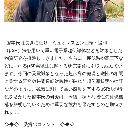
髭本氏は長きに渡り、ミュオンスピン回転・緩和
（µSR）法を用いて重い電子系超伝導体などを対象とした
物質研究を推進してきました。さらに、極低温や高圧下な
どにおけるµSR実験法に関する研究開発にも取り組んでい
ます。今回の受賞対象となった超伝導の発現と磁性の相関
に関する研究や時間反転対称性が破れた超伝導状態の検証
などのように、磁気に対して高い感度を有するµSR法の特
色を活かした髭本氏の研究は、今後も様々な物性の発現機
構を解明していくために重要な役割を果たすものと期待さ
れます。
◇◆◇ 受賞のコメント ◇◆◇