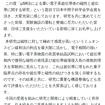
この度「μSR法による重い電子系超伝導体の磁性と超伝
導に関する研究」という題目で日本中間子科学会学会賞を
頂き、大変光栄に感じております。研究を共に進めてくだ
さった皆様、実験施設の運転と整備に尽力いただいた皆
様、日頃ご支援をいただいている皆様に深くお礼申し上げ
ます。
本研究は磁性に対して極めて感度が高いというミュオン
スピン緩和法の利点を最大限に活かし、電子相関の強い
系、特に重い電子系物質の良質単結晶試料において超伝導
相内で微弱な磁性の発現及び超伝導磁場侵入長の発散的増
大を実験的に見出しており、これは超伝導に埋もれた量子
臨界点の存在や超伝導と磁性の結びつきを強く示唆するも
のです。その結果と共に、研究に重要な機器整備なども含
めて評価をいただけたことを大変喜ばしく感じておりま
す。
今回の受賞を励みに研究と開発により精進していく所存
です。引き続きのご支援を賜りますようお願い申し上げま