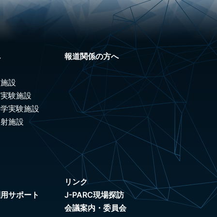
へ
報道関係の方へ
験施設
ノ実験施設
科学実験施設
照射施設
リンク
利用サポート
J-PARC現場探訪
会議案内・委員会