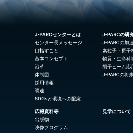
J-PARCセンターとは
J-PARCの研
センター長メッセージ
J-PARCの加
目指すこと
素粒子・原子
基本コンセプト
物質・生命科
沿革
陽子ビーム応
体制図
J-PARCの将
採用情報
調達
SDGsと環境への配慮
広報資料等
見学について
出版物
映像プログラム