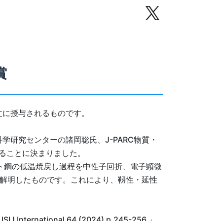
賞
な論文に授与されるものです。
研究センターの諸岡聡氏、J-PARC物質・
することに決まりました。
イト鋼の低温焼戻し過程を中性子回折、電子顕微
に解明したものです。これにより、靱性・延性
ISIJ International 64 (2024) p.245-256.」