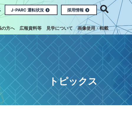
ス
J-PARC 運転状況
採用情報
係の方へ
広報資料等
見学について
画像使用・転載
トピックス