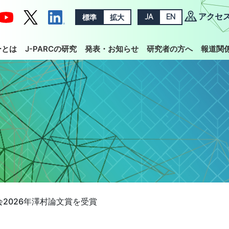
アクセ
標準
拡大
JA
EN
ーとは
J-PARCの研究
発表・お知らせ
研究者の方へ
報道関
2026年澤村論文賞を受賞