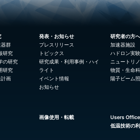
究
発表・お知らせ
研究者の方
速器群
プレスリリース
加速器施設
核研究
トピックス
ハドロン実
学の研究
研究成果・利用事例・ハイ
ニュートリ
用研究
ライト
物質・生命
来計画
イベント情報
陽子ビーム
お知らせ
画像使用・転載
Users Office
低温技術の