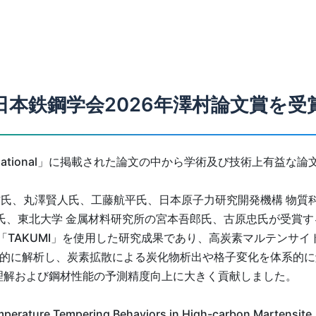
日本鉄鋼学会2026年澤村論文賞を受
ternational」に掲載された論文の中から学術及び技術上有益
氏、丸澤賢人氏、工藤航平氏、日本原子力研究開発機構 物質科学
氏、東北大学 金属材料研究所の宮本吾郎氏、古原忠氏が受賞
 「TAKUMI」を使用した研究成果であり、高炭素マルテンサ
角的に解析し、炭素拡散による炭化物析出や格子変化を体系的
理解および鋼材性能の予測精度向上に大きく貢献しました。
perature Tempering Behaviors in High-carbon Martensite, 