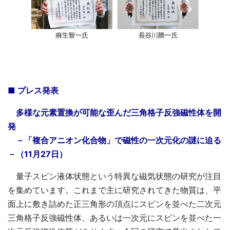
■ プレス発表
多様な元素置換が可能な歪んだ三角格子反強磁性体を開
発
－「複合アニオン化合物」で磁性の一次元化の謎に迫る
－（11月27日）
量子スピン液体状態という特異な磁気状態の研究が注目
を集めています。これまで主に研究されてきた物質は、平
面上に敷き詰めた正三角形の頂点にスピンを並べた二次元
三角格子反強磁性体、あるいは一次元にスピンを並べた一