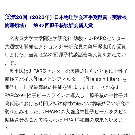
②第20回（2026年）日本物理学会若手奨励賞（実験核
物理領域）、第32回原子核談話会新人賞
名古屋大学大学院理学研究科 助教・ J-PARCセンター
共通技術開発セクション 外来研究員の奥平琢也氏が受賞
しました。当賞は第32回原子核談話会新人賞を兼ねてい
ます。
奥平氏はJ-PARCセンターの奥隆之氏らとともに中性子
3
3
偏極デバイス
Heスピンフィルター（
He spin filter）を
開発し、世界最高峰の性能を達成しました。それをJ-
PARCの中性子ビームラインに導入し、原子核の中性子共
鳴反応における時間反転対称性の破れの増幅効果の研究に
取り組みました。J-PARCの大強度中性子ビームをスピン
偏極させることで得られたJ-PARC独自の成果といえま
す。