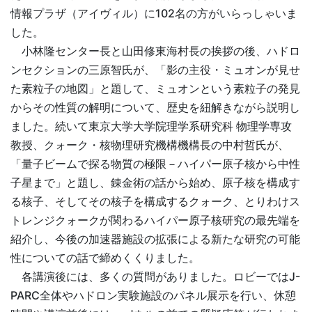
情報プラザ（アイヴィル）に102名の方がいらっしゃいま
した。
小林隆センター長と山田修東海村長の挨拶の後、ハドロ
ンセクションの三原智氏が、「影の主役・ミュオンが見せ
た素粒子の地図」と題して、ミュオンという素粒子の発見
からその性質の解明について、歴史を紐解きながら説明し
ました。続いて東京大学大学院理学系研究科 物理学専攻
教授、クォーク・核物理研究機構機構長の中村哲氏が、
「量子ビームで探る物質の極限－ハイパー原子核から中性
子星まで」と題し、錬金術の話から始め、原子核を構成す
る核子、そしてその核子を構成するクォーク、とりわけス
トレンジクォークが関わるハイパー原子核研究の最先端を
紹介し、今後の加速器施設の拡張による新たな研究の可能
性についての話で締めくくりました。
各講演後には、多くの質問がありました。ロビーではJ-
PARC全体やハドロン実験施設のパネル展示を行い、休憩