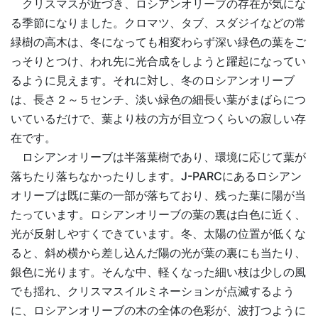
クリスマスが近づき、ロシアンオリーブの存在が気にな
る季節になりました。クロマツ、タブ、スダジイなどの常
緑樹の高木は、冬になっても相変わらず深い緑色の葉をご
っそりとつけ、われ先に光合成をしようと躍起になってい
るように見えます。それに対し、冬のロシアンオリーブ
は、長さ２～５センチ、淡い緑色の細長い葉がまばらにつ
いているだけで、葉より枝の方が目立つくらいの寂しい存
在です。
ロシアンオリーブは半落葉樹であり、環境に応じて葉が
落ちたり落ちなかったりします。J-PARCにあるロシアン
オリーブは既に葉の一部が落ちており、残った葉に陽が当
たっています。ロシアンオリーブの葉の裏は白色に近く、
光が反射しやすくできています。冬、太陽の位置が低くな
ると、斜め横から差し込んだ陽の光が葉の裏にも当たり、
銀色に光ります。そんな中、軽くなった細い枝は少しの風
でも揺れ、クリスマスイルミネーションが点滅するよう
に、ロシアンオリーブの木の全体の色彩が、波打つように