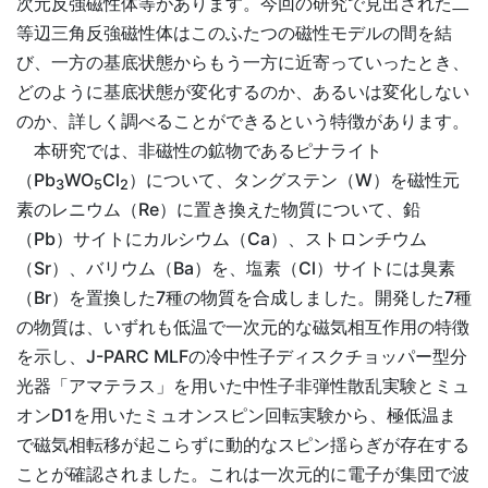
次元反強磁性体等があります。今回の研究で見出された二
等辺三角反強磁性体はこのふたつの磁性モデルの間を結
び、一方の基底状態からもう一方に近寄っていったとき、
どのように基底状態が変化するのか、あるいは変化しない
のか、詳しく調べることができるという特徴があります。
本研究では、非磁性の鉱物であるピナライト
（Pb
WO
Cl
）について、タングステン（W）を磁性元
3
5
2
素のレニウム（Re）に置き換えた物質について、鉛
（Pb）サイトにカルシウム（Ca）、ストロンチウム
（Sr）、バリウム（Ba）を、塩素（Cl）サイトには臭素
（Br）を置換した7種の物質を合成しました。開発した7種
の物質は、いずれも低温で一次元的な磁気相互作用の特徴
を示し、J-PARC MLFの冷中性子ディスクチョッパー型分
光器「アマテラス」を用いた中性子非弾性散乱実験とミュ
オンD1を用いたミュオンスピン回転実験から、極低温ま
で磁気相転移が起こらずに動的なスピン揺らぎが存在する
ことが確認されました。これは一次元的に電子が集団で波