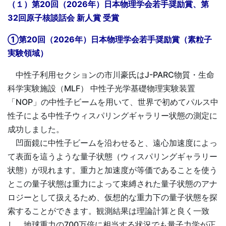
（１）第20回（2026年）日本物理学会若手奨励賞、第
32回原子核談話会 新人賞 受賞
①第20回（2026年）日本物理学会若手奨励賞（素粒子
実験領域）
中性子利用セクションの市川豪氏はJ-PARC物質・生命
科学実験施設（MLF） 中性子光学基礎物理実験装置
「NOP」の中性子ビームを用いて、世界で初めてパルス中
性子による中性子ウィスパリングギャラリー状態の測定に
成功しました。
凹面鏡に中性子ビームを沿わせると、遠心加速度によっ
て表面を這うような量子状態（ウィスパリングギャラリー
状態）が現れます。重力と加速度が等価であることを使う
とこの量子状態は重力によって束縛された量子状態のアナ
ロジーとして扱えるため、仮想的な重力下の量子状態を探
索することができます。観測結果は理論計算と良く一致
し、地球重力の700万倍に相当する状況でも量子力学が正