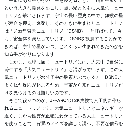
宇宙にある星がその一生を終えるとき、「超新星爆発」
という大きな爆発を起こし、強い光とともに大量のニュー
トリノが放出されます。宇宙の長い歴史の中で、無数の星
が寿命を迎え、爆発し、そのときに生まれたニュートリノ
は「超新星背景ニュートリノ（DSNB）」と呼ばれて、今
も宇宙全体を満たしています。DSNBを観測することがで
きれば、宇宙で星がいつ、どれくらい生まれてきたのかを
知る手がかりになります。
しかし、地球に届くニュートリノには、大気中で自然に
発生する「大気ニュートリノ」も混ざっています。この大
気ニュートリノが水分子中の酸素とぶつかると、DSNBと
よく似た反応が起こるため、宇宙から来たニュートリノだ
けを見つけるのは難しいのです。
そこで役立つのが、J-PARCのT2K実験で人工的に作ら
れるニュートリノです。大気ニュートリノとエネルギーが
近く、しかも性質が正確にわかっている人工ニュートリノ
を使うことで、背景のノイズを詳しく調べ、不要な信号を