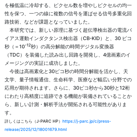
を極低温に冷却する、ピクセル数を増やしピクセルの均一
性を保つ、一つの線に複数の信号を運ばせる信号多重化回
路技術、などが課題となっていました。
本研究では、新しい原理に基づく超伝導検出器の電流バ
イアス運動インダクタンス検出器（CB-KID）と、30 ピコ
-12
秒（＝10
秒）の高分解能の時間デジタル変換器
（TDC）を装備した読み出し回路を開発し、4億画素のイ
メージングの実証に成功しました。
今後は高画素化と30ピコ秒の時間分解能を活かし、天
文学、量子情報通信、生命科学、医療など幅広い分野での
応用が期待されます。さらに、30ピコ秒から30秒と12桁
にわたり高精度に追跡できる機能が装備されていることか
ら、新しい計測・解析手法が開拓される可能性がありま
す。
詳しくはこちら（J-PARC HP）
https://j-parc.jp/c/press-
release/2025/12/18001679.html