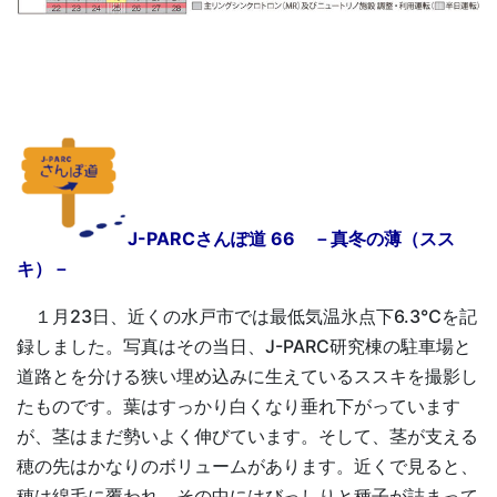
J-PARCさんぽ道 66 －真冬の薄（スス
キ）－
１月23日、近くの水戸市では最低気温氷点下6.3℃を記
録しました。写真はその当日、J-PARC研究棟の駐車場と
道路とを分ける狭い埋め込みに生えているススキを撮影し
たものです。葉はすっかり白くなり垂れ下がっています
が、茎はまだ勢いよく伸びています。そして、茎が支える
穂の先はかなりのボリュームがあります。近くで見ると、
穂は綿毛に覆われ、その中にはびっしりと種子が詰まって