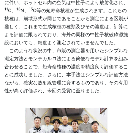
に伴い、ホットセル内の空気は中性子により放射化され、
11
13
15
C、
N、
O等の短寿命核種が生成されます。これらの
核種は、崩壊形式が同じであることから測定による区別が
難しく、これまで生成核種の種類及びその濃度は、計算に
よる評価に限られており、海外の同様の中性子核破砕源施
設においても、精度よく測定されていませんでした。
このような状況の中、市販の測定器を用いたシンプルな
測定方法とモンテカルロ法による簡便なモデル計算を組み
合わせることで、短寿命核種の濃度を精度良く評価するこ
とに成功しました。さらに、本手法はシンプルな評価方法
ながら、確実な放射線管理に資するものであり、その有用
性が高く評価され、今回の受賞に至りました。