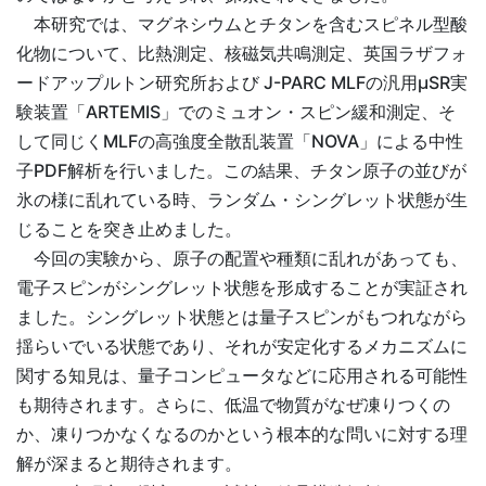
本研究では、マグネシウムとチタンを含むスピネル型酸
化物について、比熱測定、核磁気共鳴測定、英国ラザフォ
ードアップルトン研究所および J-PARC MLFの汎用µSR実
験装置「ARTEMIS」でのミュオン・スピン緩和測定、そ
して同じくMLFの高強度全散乱装置「NOVA」による中性
子PDF解析を行いました。この結果、チタン原子の並びが
氷の様に乱れている時、ランダム・シングレット状態が生
じることを突き止めました。
今回の実験から、原子の配置や種類に乱れがあっても、
電子スピンがシングレット状態を形成することが実証され
ました。シングレット状態とは量子スピンがもつれながら
揺らいでいる状態であり、それが安定化するメカニズムに
関する知見は、量子コンピュータなどに応用される可能性
も期待されます。さらに、低温で物質がなぜ凍りつくの
か、凍りつかなくなるのかという根本的な問いに対する理
解が深まると期待されます。