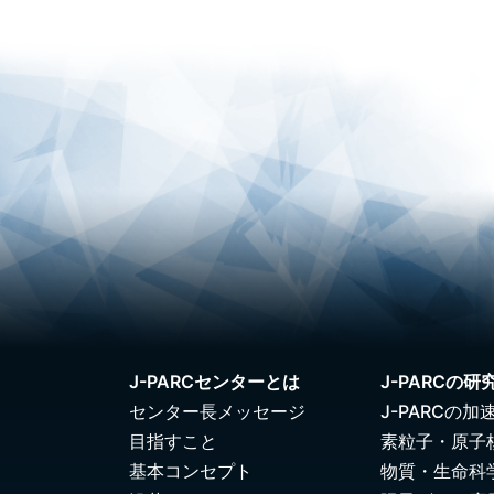
J-PARCセンターとは
J-PARCの研
センター長メッセージ
J-PARCの加
目指すこと
素粒子・原子
基本コンセプト
物質・生命科