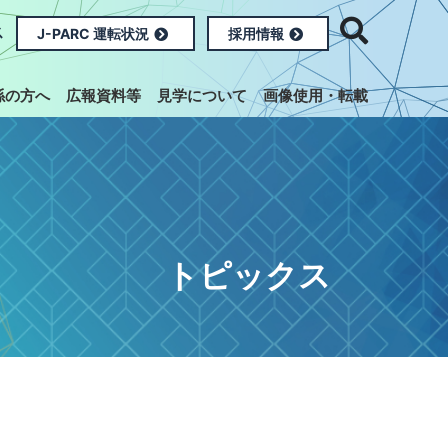
ス
J-PARC 運転状況
採用情報
係の方へ
広報資料等
見学について
画像使用・転載
トピックス