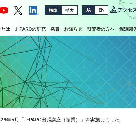
アクセ
標準
拡大
JA
EN
ーとは
J-PARCの研究
発表・お知らせ
研究者の方へ
報道関
026年5月「J-PARC出張講座（授業）」を実施しました。