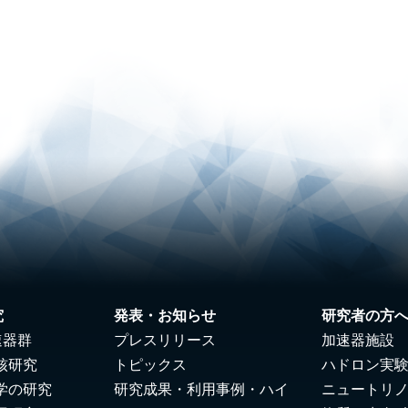
究
発表・お知らせ
研究者の方
速器群
プレスリリース
加速器施設
核研究
トピックス
ハドロン実
学の研究
研究成果・利用事例・ハイ
ニュートリ