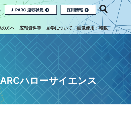
ス
J-PARC 運転状況
採用情報
係の方へ
広報資料等
見学について
画像使用・転載
-PARCハローサイエンス