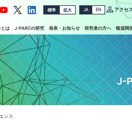
アクセ
標準
拡大
JA
EN
ーとは
J-PARCの研究
発表・お知らせ
研究者の方へ
報道関
J
イエンス