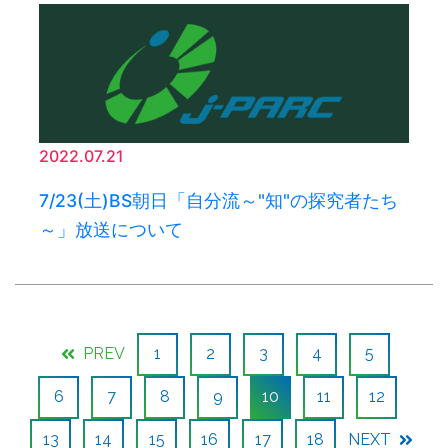
2022.07.21
7/23(土)BS朝日「自分流～"知"の探究者たち
～」放送について
PREV
1
2
3
4
5
6
7
8
9
10
11
12
13
14
15
16
17
18
NEXT