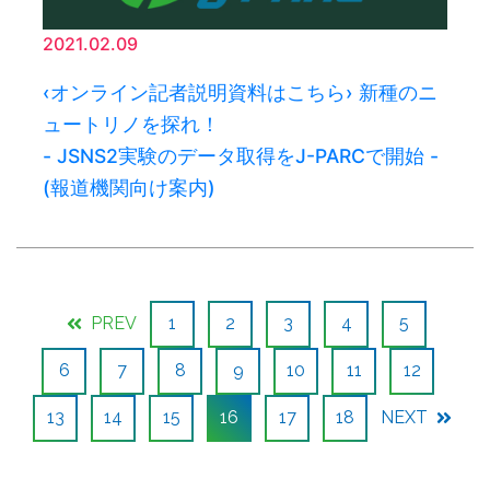
2021.02.09
‹オンライン記者説明資料はこちら› 新種のニ
ュートリノを探れ！
- JSNS2実験のデータ取得をJ-PARCで開始 -
(報道機関向け案内)
PREV
1
2
3
4
5
6
7
8
9
10
11
12
13
14
15
16
17
18
NEXT