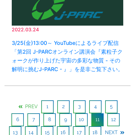
2022.03.24
3/25(金)13:00～ YouTubeによるライブ配信
「第2回 J-PARCオンライン講演会『素粒子ク
ォークが作り上げた宇宙の多彩な物質 - その
解明に挑むJ-PARC - 』」を是非ご覧下さい。
PREV
1
2
3
4
5
6
7
8
9
10
11
12
13
14
15
16
17
18
NEXT