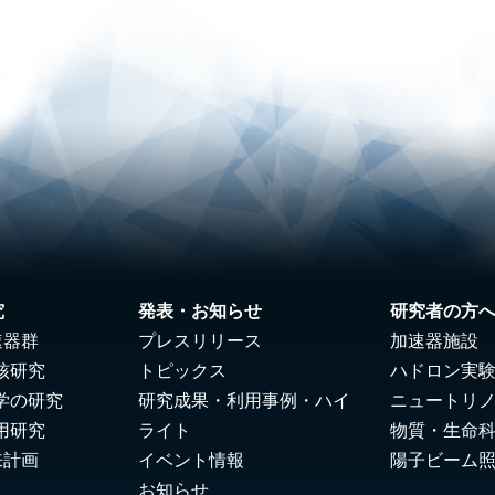
究
発表・お知らせ
研究者の方
速器群
プレスリリース
加速器施設
核研究
トピックス
ハドロン実
学の研究
研究成果・利用事例・ハイ
ニュートリ
用研究
ライト
物質・生命
来計画
イベント情報
陽子ビーム
お知らせ