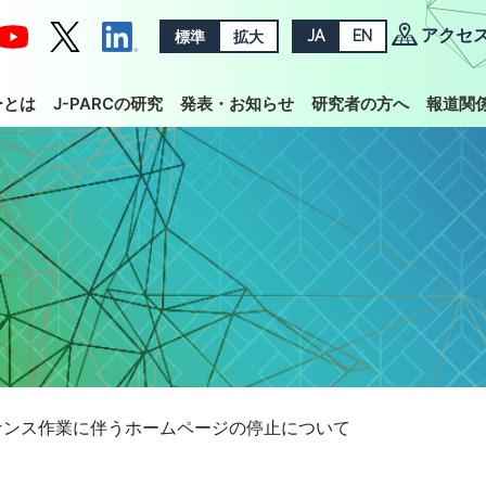
アクセ
標準
拡大
JA
EN
ーとは
J-PARCの研究
発表・お知らせ
研究者の方へ
報道関
ナンス作業に伴うホームページの停止について