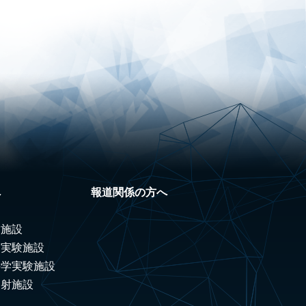
へ
報道関係の方へ
験施設
ノ実験施設
科学実験施設
照射施設