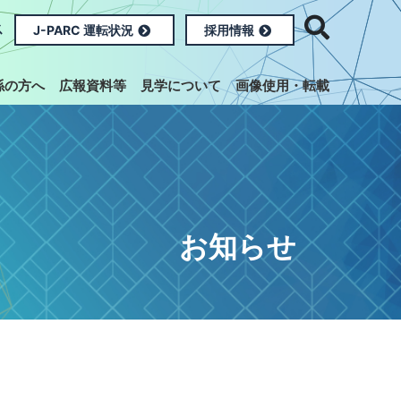
ス
J-PARC 運転状況
採用情報
係の方へ
広報資料等
見学について
画像使用・転載
お知らせ