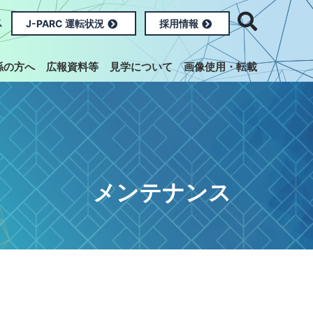
ス
J-PARC 運転状況
採用情報
係の方へ
広報資料等
見学について
画像使用・転載
メンテナンス