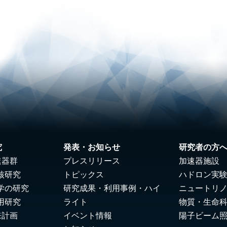
究
発表・お知らせ
研究者の方
速器群
プレスリリース
加速器施設
核研究
トピックス
ハドロン実
学の研究
研究成果・利用事例・ハイ
ニュートリ
用研究
ライト
物質・生命
来計画
イベント情報
陽子ビーム