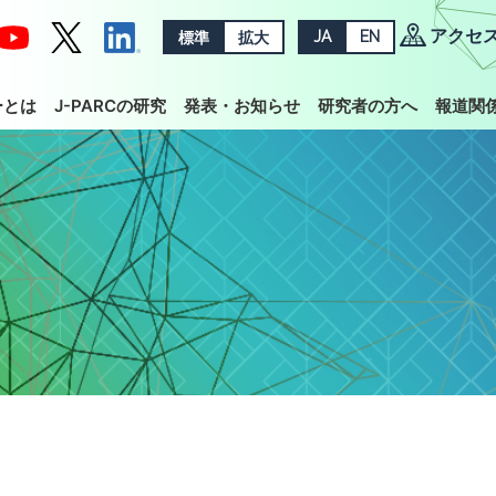
アクセ
標準
拡大
JA
EN
ーとは
J-PARCの研究
発表・お知らせ
研究者の方へ
報道関