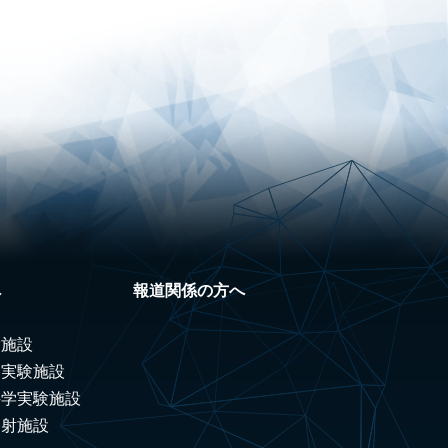
へ
報道関係の方へ
験施設
ノ実験施設
科学実験施設
照射施設