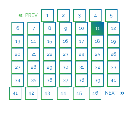
PREV
1
2
3
4
5
6
7
8
9
10
11
12
13
14
15
16
17
18
19
20
21
22
23
24
25
26
27
28
29
30
31
32
33
34
35
36
37
38
39
40
41
42
43
44
45
46
NEXT