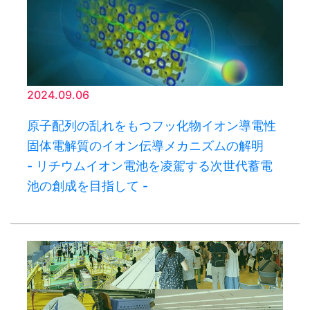
2024.09.06
原子配列の乱れをもつフッ化物イオン導電性
固体電解質のイオン伝導メカニズムの解明
- リチウムイオン電池を凌駕する次世代蓄電
池の創成を目指して -