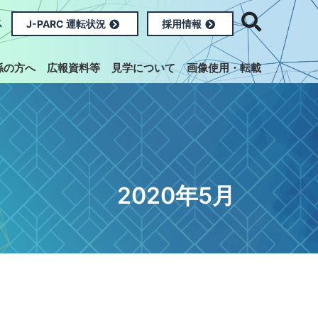
ス
J-PARC 運転状況
採用情報
係の方へ
広報資料等
見学について
画像使用・転載
2020年5月