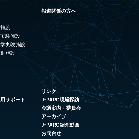
へ
報道関係の方へ
験施設
ノ実験施設
科学実験施設
照射施設
リンク
利用サポート
J-PARC現場探訪
会議案内・委員会
アーカイブ
J-PARC紹介動画
お問合せ