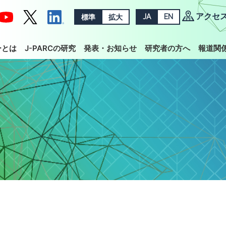
アクセ
標準
拡大
JA
EN
ーとは
J-PARCの研究
発表・お知らせ
研究者の方へ
報道関