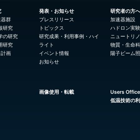
究
発表・お知らせ
研究者の方
速器群
プレスリリース
加速器施設
核研究
トピックス
ハドロン実
学の研究
研究成果・利用事例・ハイ
ニュートリ
用研究
ライト
物質・生命
来計画
イベント情報
陽子ビーム
お知らせ
画像使用・転載
Users Office
低温技術の