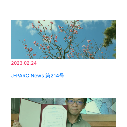
2023.02.24
J-PARC News 第214号