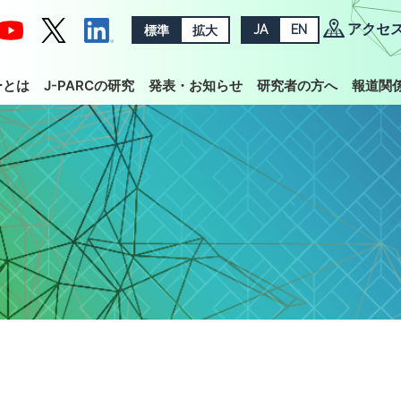
アクセ
標準
拡大
JA
EN
ーとは
J-PARCの研究
発表・お知らせ
研究者の方へ
報道関