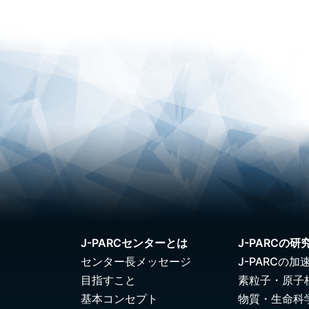
J-PARCセンターとは
J-PARCの研
センター長メッセージ
J-PARCの加
目指すこと
素粒子・原子
基本コンセプト
物質・生命科