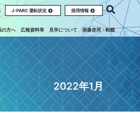
ス
J-PARC 運転状況
採用情報
係の方へ
広報資料等
見学について
画像使用・転載
2022年1月