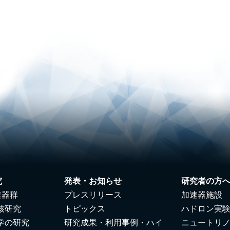
究
発表・お知らせ
研究者の方
速器群
プレスリリース
加速器施設
核研究
トピックス
ハドロン実
学の研究
研究成果・利用事例・ハイ
ニュートリ