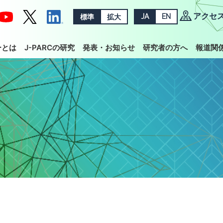
アクセ
標準
拡大
JA
EN
ーとは
J-PARCの研究
発表・お知らせ
研究者の方へ
報道関