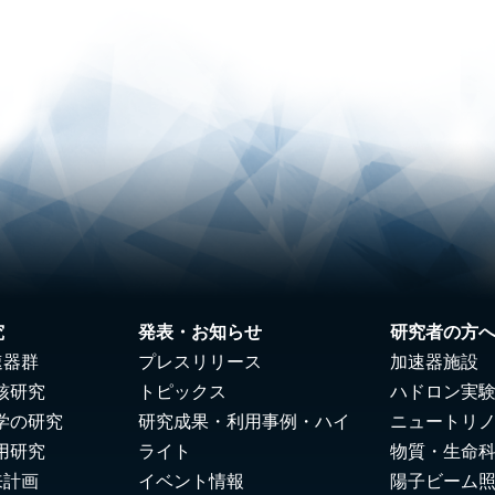
究
発表・お知らせ
研究者の方
速器群
プレスリリース
加速器施設
核研究
トピックス
ハドロン実
学の研究
研究成果・利用事例・ハイ
ニュートリ
用研究
ライト
物質・生命
来計画
イベント情報
陽子ビーム