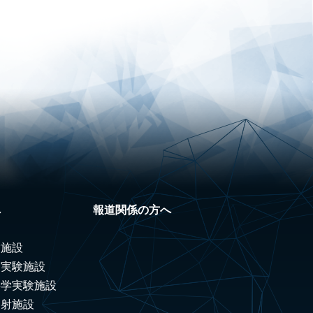
へ
報道関係の方へ
験施設
ノ実験施設
科学実験施設
照射施設