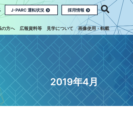
ス
J-PARC 運転状況
採用情報
係の方へ
広報資料等
見学について
画像使用・転載
2019年4月