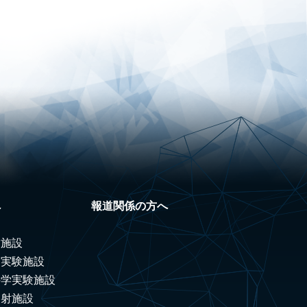
へ
報道関係の方へ
験施設
ノ実験施設
科学実験施設
照射施設