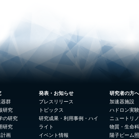
究
発表・お知らせ
研究者の方
速器群
プレスリリース
加速器施設
核研究
トピックス
ハドロン実
学の研究
研究成果・利用事例・ハイ
ニュートリ
用研究
ライト
物質・生命
来計画
イベント情報
陽子ビーム