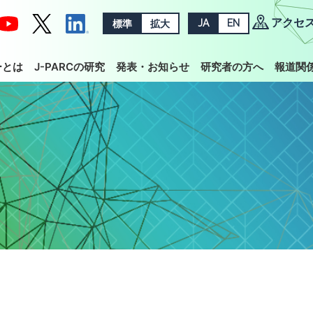
アクセ
標準
拡大
JA
EN
ーとは
J-PARCの研究
発表・お知らせ
研究者の方へ
報道関