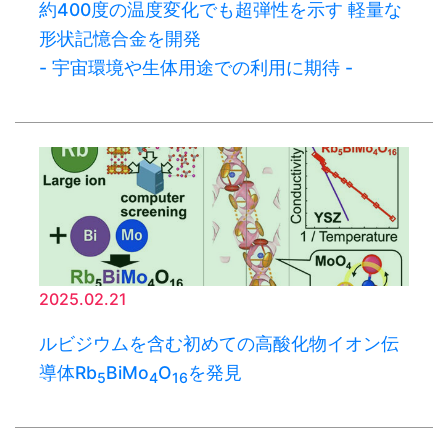
約400度の温度変化でも超弾性を示す 軽量な
形状記憶合金を開発
- 宇宙環境や生体用途での利用に期待 -
2025.02.21
ルビジウムを含む初めての高酸化物イオン伝
導体Rb
BiMo
O
を発見
5
4
16