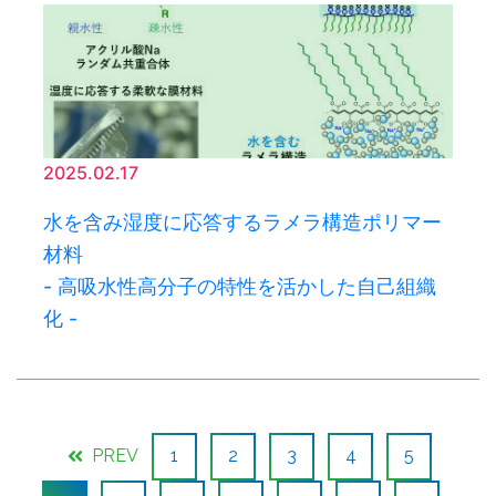
2025.02.17
水を含み湿度に応答するラメラ構造ポリマー
材料
- 高吸水性高分子の特性を活かした自己組織
化 -
PREV
1
2
3
4
5