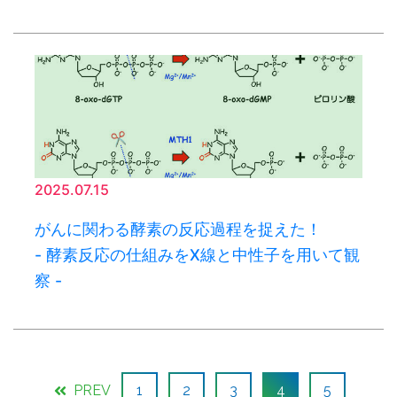
2025.07.15
がんに関わる酵素の反応過程を捉えた！
- 酵素反応の仕組みをX線と中性子を用いて観
察 -
PREV
1
2
3
4
5