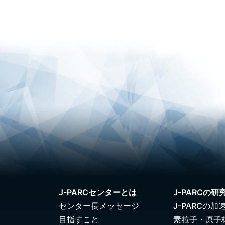
J-PARCセンターとは
J-PARCの研
センター長メッセージ
J-PARCの加
目指すこと
素粒子・原子