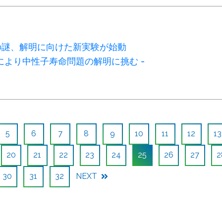
の謎、解明に向けた新実験が始動
法により中性子寿命問題の解明に挑む -
5
6
7
8
9
10
11
12
13
20
21
22
23
24
25
26
27
2
30
31
32
NEXT