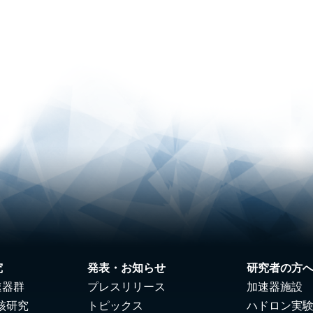
究
発表・お知らせ
研究者の方
速器群
プレスリリース
加速器施設
核研究
トピックス
ハドロン実