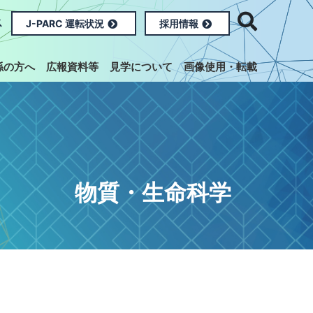
ス
J-PARC 運転状況
採用情報
係の方へ
広報資料等
見学について
画像使用・転載
物質・生命科学