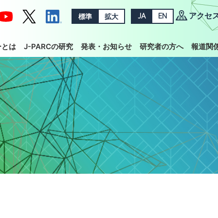
アクセ
標準
拡大
JA
EN
ーとは
J-PARCの研究
発表・お知らせ
研究者の方へ
報道関