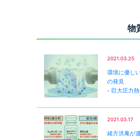
物
2021.03.25
環境に優し
の発見
- 巨大圧力
ミュオンビームによる
2021.03.17
医療文化財の分析に成
緒方洪庵が遺
功">