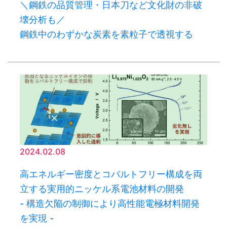
＼鋼鉄の品質管理・日本刀など文化財の非破
壊分析も／
鋼鉄中のわずかな炭素を素粒子で透視する
2024.02.08
高エネルギー密度とコバルトフリー構成を両
立する実用的ニッケル系電池材料の開発
- 構造欠陥の制御により高性能電極材料開発
を実現 -