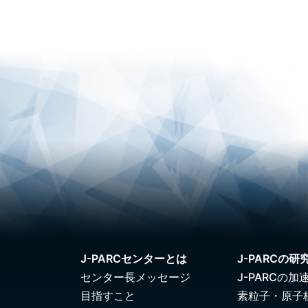
J-PARCセンターとは
J-PARCの研
センター長メッセージ
J-PARCの加
目指すこと
素粒子・原子