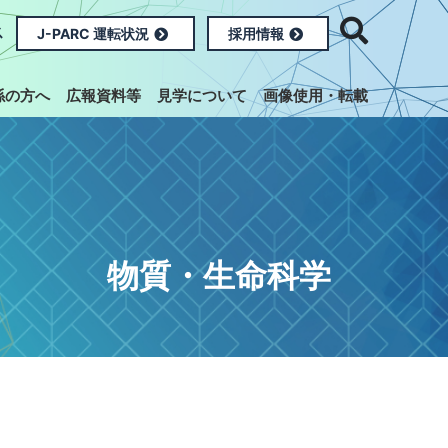
ス
J-PARC 運転状況
採用情報
係の方へ
広報資料等
見学について
画像使用・転載
物質・生命科学