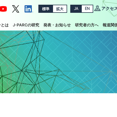
アクセ
標準
拡大
JA
EN
ーとは
J-PARCの研究
発表・お知らせ
研究者の方へ
報道関