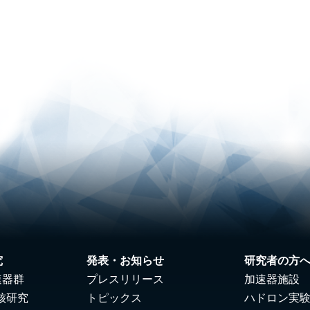
究
発表・お知らせ
研究者の方
速器群
プレスリリース
加速器施設
核研究
トピックス
ハドロン実