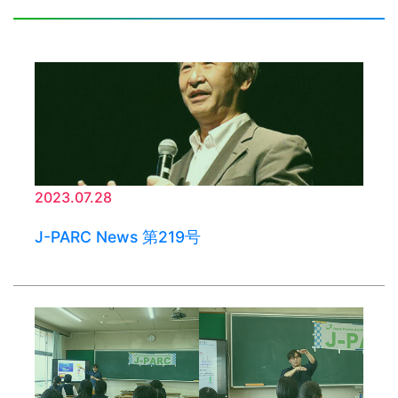
2023.07.28
J-PARC News 第219号