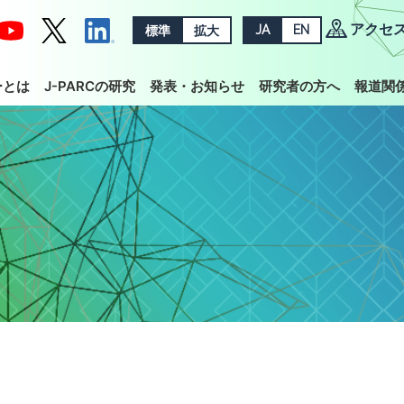
アクセ
標準
拡大
JA
EN
ーとは
J-PARCの研究
発表・お知らせ
研究者の方へ
報道関