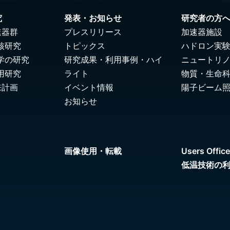
究
発表・お知らせ
研究者の方
速器群
プレスリリース
加速器施設
核研究
トピックス
ハドロン実
学の研究
研究成果・利用事例・ハイ
ニュートリ
用研究
ライト
物質・生命
来計画
イベント情報
陽子ビーム
お知らせ
画像使用・転載
Users Office
低温技術の