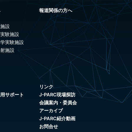
へ
報道関係の方へ
験施設
ノ実験施設
科学実験施設
照射施設
リンク
利用サポート
J-PARC現場探訪
会議案内・委員会
アーカイブ
J-PARC紹介動画
お問合せ