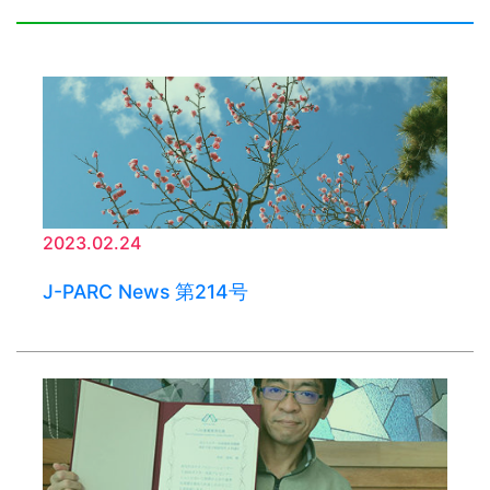
2023.02.24
J-PARC News 第214号