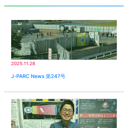
2025.11.28
J-PARC News 第247号