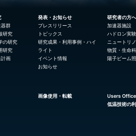
究
発表・お知らせ
研究者の方
速器群
プレスリリース
加速器施設
核研究
トピックス
ハドロン実
学の研究
研究成果・利用事例・ハイ
ニュートリ
用研究
ライト
物質・生命
来計画
イベント情報
陽子ビーム
お知らせ
画像使用・転載
Users Office
低温技術の