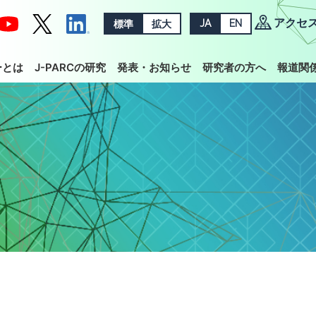
アクセ
標準
拡大
JA
EN
ーとは
J-PARCの研究
発表・お知らせ
研究者の方へ
報道関