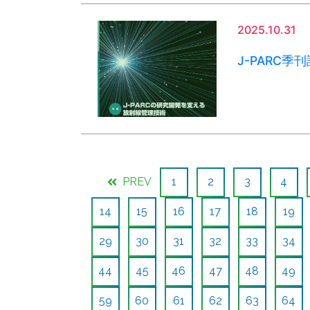
2025.10.31
J-PARC季刊
PREV
1
2
3
4
14
15
16
17
18
19
29
30
31
32
33
34
44
45
46
47
48
49
59
60
61
62
63
64