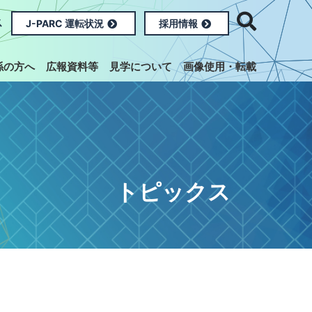
ス
J-PARC 運転状況
採用情報
係の方へ
広報資料等
見学について
画像使用・転載
トピックス