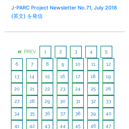
J-PARC Project Newsletter No.71, July 2018
(英文) を発信
PREV
1
2
3
4
5
6
7
8
9
10
11
12
13
14
15
16
17
18
19
20
21
22
23
24
25
26
27
28
29
30
31
32
33
34
35
36
37
38
39
40
41
42
43
44
45
46
47