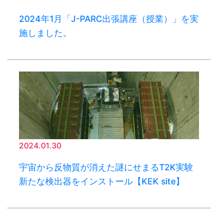
2024年1月「J-PARC出張講座（授業）」を実
施しました。
2024.01.30
宇宙から反物質が消えた謎にせまるT2K実験
新たな検出器をインストール【KEK site】