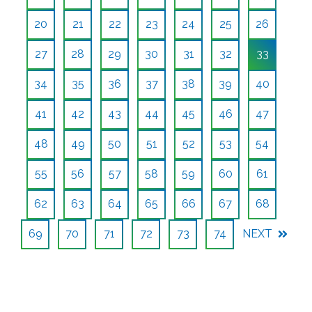
20
21
22
23
24
25
26
27
28
29
30
31
32
33
34
35
36
37
38
39
40
41
42
43
44
45
46
47
48
49
50
51
52
53
54
55
56
57
58
59
60
61
62
63
64
65
66
67
68
69
70
71
72
73
74
NEXT