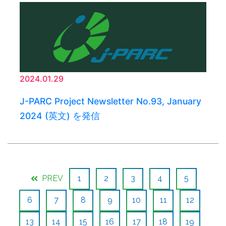
2024.01.29
J-PARC Project Newsletter No.93, January
2024 (英文) を発信
PREV
1
2
3
4
5
6
7
8
9
10
11
12
13
14
15
16
17
18
19