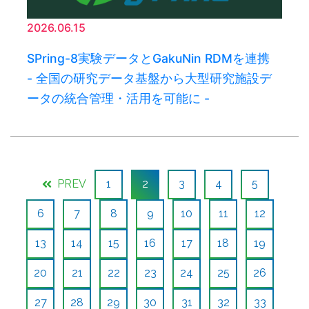
2026.06.15
SPring-8実験データとGakuNin RDMを連携
- 全国の研究データ基盤から大型研究施設デ
ータの統合管理・活用を可能に -
PREV
1
2
3
4
5
6
7
8
9
10
11
12
13
14
15
16
17
18
19
20
21
22
23
24
25
26
27
28
29
30
31
32
33