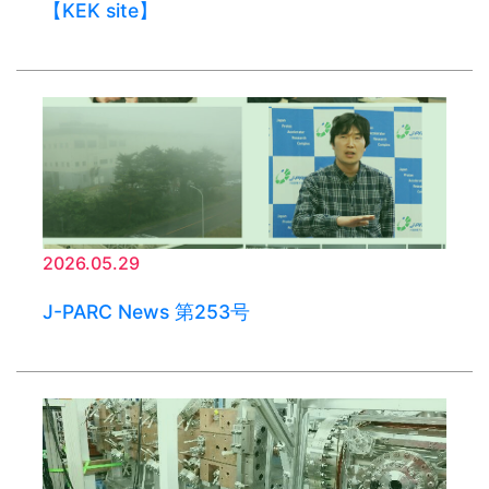
【KEK site】
2026.05.29
J-PARC News 第253号