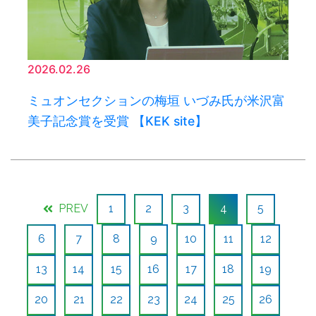
2026.02.26
ミュオンセクションの梅垣 いづみ氏が米沢富
美子記念賞を受賞 【KEK site】
PREV
1
2
3
4
5
6
7
8
9
10
11
12
13
14
15
16
17
18
19
20
21
22
23
24
25
26