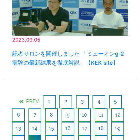
2023.09.05
記者サロンを開催しました 「ミューオンg-2
実験の最新結果を徹底解説」【KEK site】
PREV
1
2
3
4
5
6
7
8
9
10
11
12
13
14
15
16
17
18
19