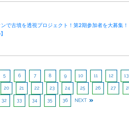
オンで古墳を透視プロジェクト！第2期参加者を大募集！
e】
5
6
7
8
9
10
11
12
13
20
21
22
23
24
25
26
27
2
32
33
34
35
36
NEXT