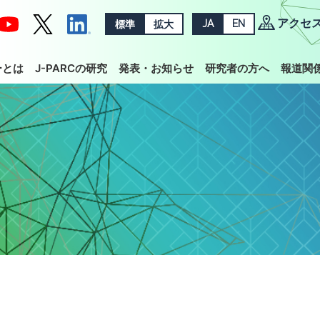
アクセ
標準
拡大
JA
EN
ーとは
J-PARCの研究
発表・お知らせ
研究者の方へ
報道関