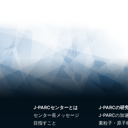
J-PARCセンターとは
J-PARCの研
センター長メッセージ
J-PARCの加
目指すこと
素粒子・原子