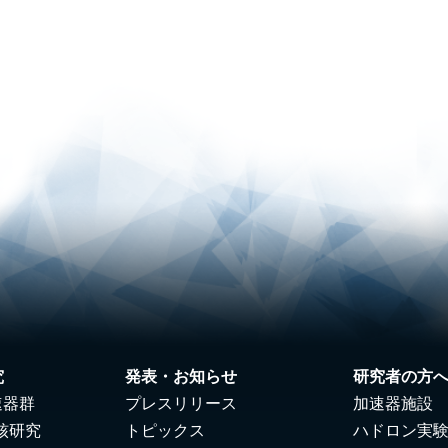
究
発表・お知らせ
研究者の方
速器群
プレスリリース
加速器施設
核研究
トピックス
ハドロン実