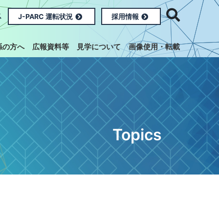
ス
J-PARC 運転状況
採用情報
係の方へ
広報資料等
見学について
画像使用・転載
Topics