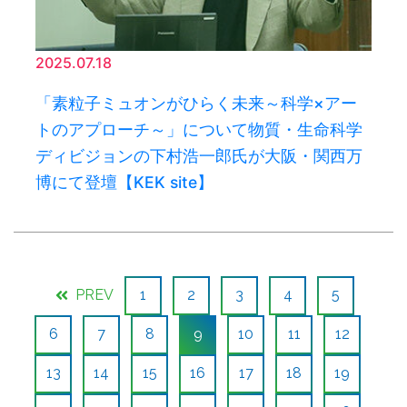
2025.07.18
「素粒子ミュオンがひらく未来～科学×アー
トのアプローチ～」について物質・生命科学
ディビジョンの下村浩一郎氏が大阪・関西万
博にて登壇【KEK site】
PREV
1
2
3
4
5
6
7
8
9
10
11
12
13
14
15
16
17
18
19