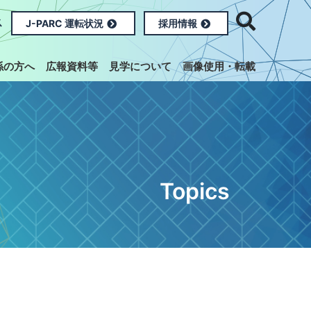
ス
J-PARC 運転状況
採用情報
係の方へ
広報資料等
見学について
画像使用・転載
Topics