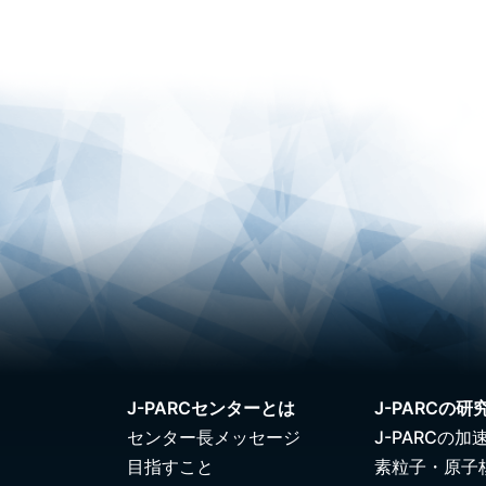
J-PARCセンターとは
J-PARCの研
センター長メッセージ
J-PARCの加
目指すこと
素粒子・原子