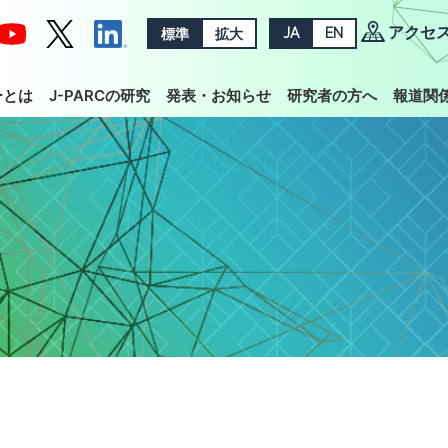
アクセ
標準
拡大
JA
EN
ーとは
J-PARCの研究
発表・お知らせ
研究者の方へ
報道関