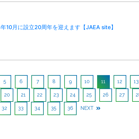
25年10月に設立20周年を迎えます【JAEA site】
5
6
7
8
9
10
11
12
13
20
21
22
23
24
25
26
27
2
32
33
34
35
36
NEXT