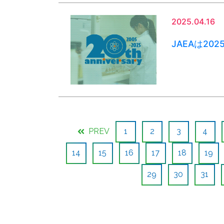
2025.04.16
JAEAは20
PREV
1
2
3
4
14
15
16
17
18
19
29
30
31