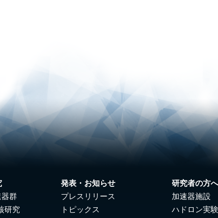
究
発表・お知らせ
研究者の方
速器群
プレスリリース
加速器施設
核研究
トピックス
ハドロン実