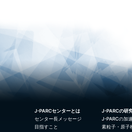
J-PARCセンターとは
J-PARCの研
センター長メッセージ
J-PARCの加
目指すこと
素粒子・原子