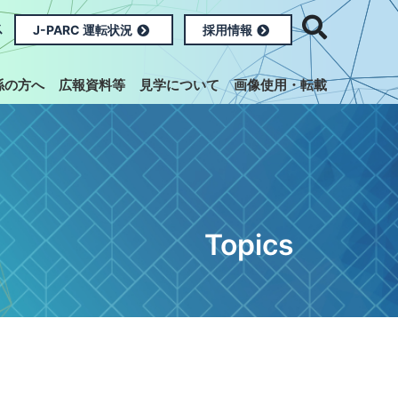
ス
J-PARC 運転状況
採用情報
係の方へ
広報資料等
見学について
画像使用・転載
Topics