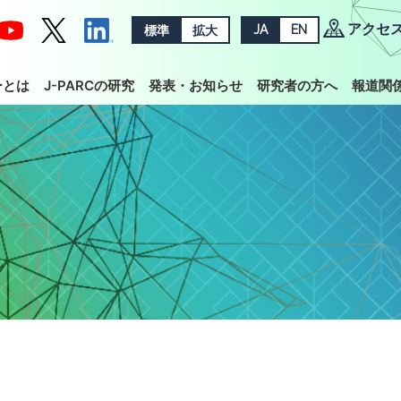
アクセ
標準
拡大
JA
EN
ーとは
J-PARCの研究
発表・お知らせ
研究者の方へ
報道関