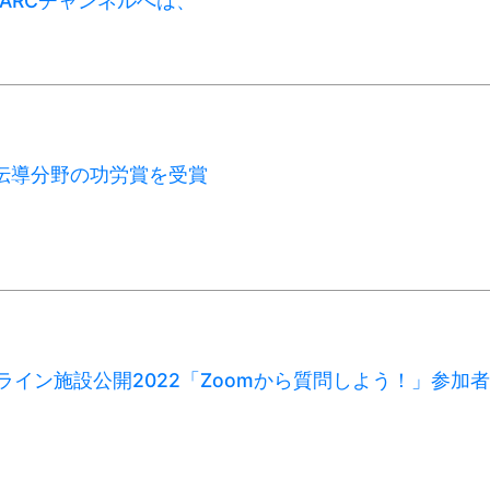
J-PARCチャンネルへは、
用超伝導分野の功労賞を受賞
オンライン施設公開2022「Zoomから質問しよう！」参加