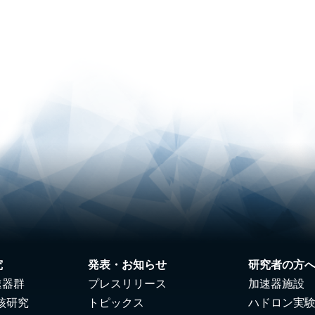
究
発表・お知らせ
研究者の方
速器群
プレスリリース
加速器施設
核研究
トピックス
ハドロン実