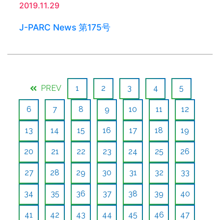
2019.11.29
J-PARC News 第175号
PREV
1
2
3
4
5
6
7
8
9
10
11
12
13
14
15
16
17
18
19
20
21
22
23
24
25
26
27
28
29
30
31
32
33
34
35
36
37
38
39
40
41
42
43
44
45
46
47